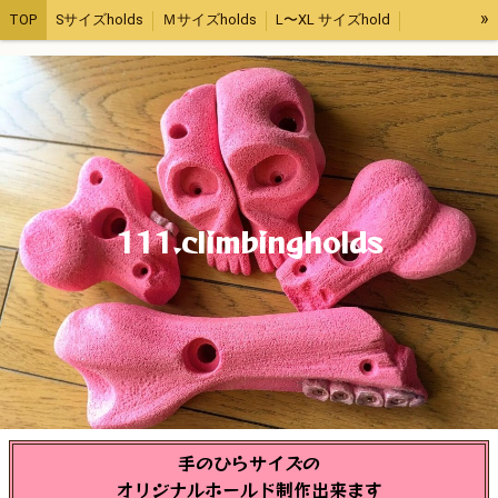
»
TOP
Sサイズholds
Ｍサイズholds
L〜XL サイズhold
RockWall holds
アウトレット
受注生産用
111.climbingholds
手のひらサイズの
オリジナルホールド制作出来ます