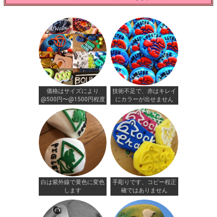
価格はサイズにより
技術不足で、赤はキレイ
@500円〜@1500円程度
にカラーが出せません
白は紫外線で黄色に変色
手彫りです、コピー程正
します
確ではありません